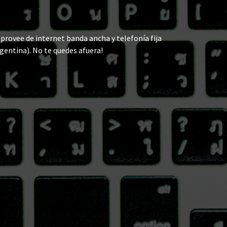
rovee de internet banda ancha y telefonía fija
gentina). No te quedes afuera!