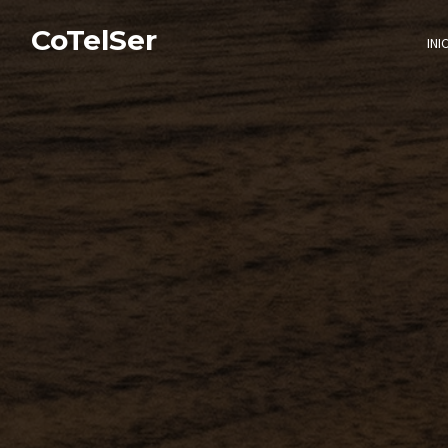
CoTelSer
INI